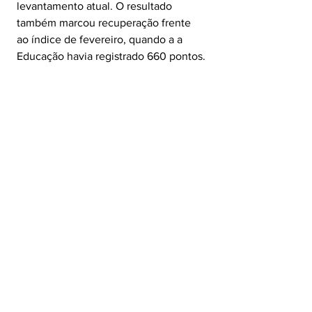
levantamento atual. O resultado 
também marcou recuperação frente 
ao índice de fevereiro, quando a a 
Educação havia registrado 660 pontos.
As avaliações positivas 
acompanharam esse movimento de 
avanço. O percentual de aprovação 
passou de 45,6% em fevereiro para 
56,4% em abril de 2026. Já as 
avaliações negativas recuaram de 17% 
para 9,7% no mesmo intervalo, 
enquanto os registros regulares 
passaram de 37,4% para 34%.
Na composição das avaliações mais 
recentes, 47,6% classificaram a 
Educação Pública Municipal como 