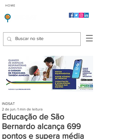
CMP
CPP
CGP
HOME
CIDADES
Indicadores de Satisfação dos Serviços Públicos
INDSAT
2 de jun.
1 min de leitura
Educação de São
Bernardo alcança 699
pontos e supera média