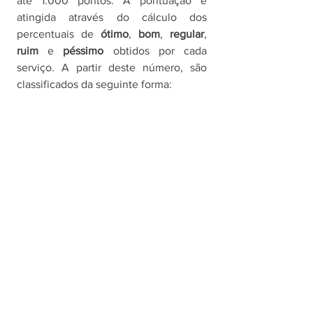
até 1.000 pontos. A pontuação é 
atingida através do cálculo dos 
percentuais de 
ótimo
, 
bom
, 
regular
, 
ruim 
e 
péssimo 
obtidos por cada 
serviço. A partir deste número, são 
classificados da seguinte forma: