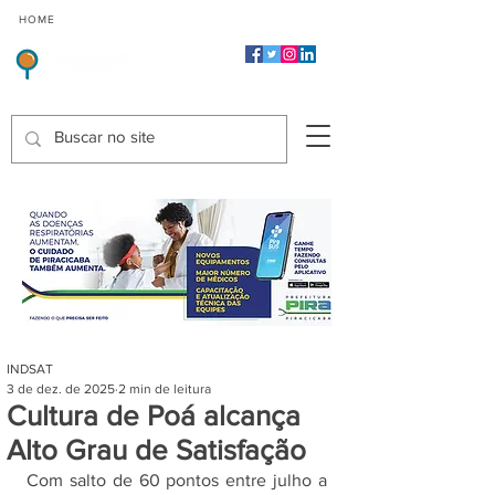
CMP
CPP
CGP
HOME
CIDADES
Indicadores de Satisfação dos Serviços Públicos
INDSAT
3 de dez. de 2025
2 min de leitura
Cultura de Poá alcança
Alto Grau de Satisfação
Com salto de 60 pontos entre julho a 