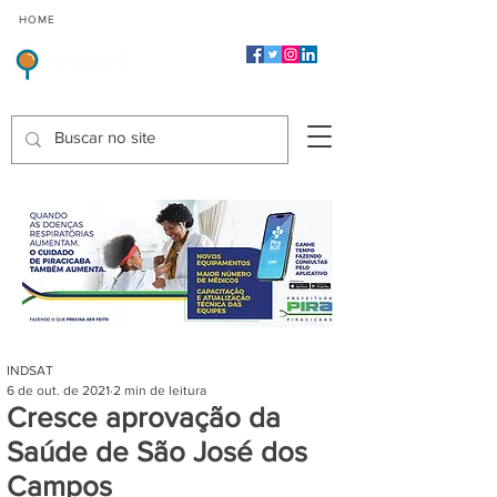
CMP
CPP
CGP
HOME
CIDADES
Indicadores de Satisfação dos Serviços Públicos
INDSAT
6 de out. de 2021
2 min de leitura
Cresce aprovação da
Saúde de São José dos
Campos