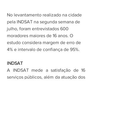
No levantamento realizado na cidade 
pela INDSAT na segunda semana de 
julho, foram entrevistados 600 
moradores maiores de 16 anos. O 
estudo considera margem de erro de 
4% e intervalo de confiança de 95%.
INDSAT
A INDSAT mede a satisfação de 16 
serviços públicos, além da atuação dos 
governos municipal, estadual e 
federal. A partir dos critérios de 
“ótimo, bom, regular, ruim e péssimo”, 
obtém-se uma classificação que 
qualifica o município o conforme o 
grau de satisfação do serviço 
estudado, conforme a seguinte escala: