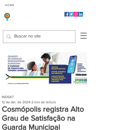
CMP
CPP
CGP
HOME
CIDADES
Indicadores de Satisfação dos Serviços Públicos
INDSAT
12 de abr. de 2024
2 min de leitura
Cosmópolis registra Alto
Grau de Satisfação na
Guarda Municipal