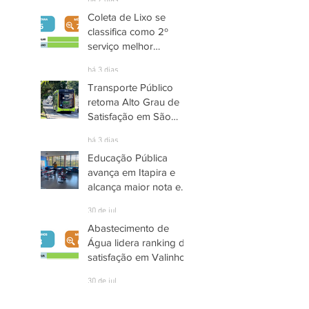
há 2 dias
Coleta de Lixo se
classifica como 2º
serviço melhor
avaliado em Santana
há 3 dias
de Parnaíba
Transporte Público
retoma Alto Grau de
Satisfação em São
José dos Campos
há 3 dias
Educação Pública
avança em Itapira e
alcança maior nota em
quase três anos
30 de jul.
Abastecimento de
Água lidera ranking de
satisfação em Valinhos
30 de jul.