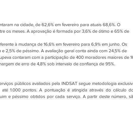
aram na cidade, de 62,6% em fevereiro para atuais 68,6%. O 
ntre os meses. A aprovação é formada por 3,6% de ótimo e 65% de 
referente à mudança de 16,6% em fevereiro para 6,9% em junho. Os 
 e 2,5% de péssimo. A avaliação geral conta ainda com 24,5% de 
Itupeva contaram com a participação de 400 moradores maiores de 1
argem de erro de 4,8% sob intervalo de confiança de 95%.
serviços públicos avaliados pela INDSAT segue metodologia exclusiva
té 1.000 pontos. A pontuação é atingida através do cálculo do
ruim e péssimo obtidos por cada serviço. A partir deste número, sã