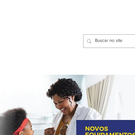
CIDADES
CPP
isfação dos Serviços Públicos
OMOS
METODOLOGIA
CIDADES
PRO