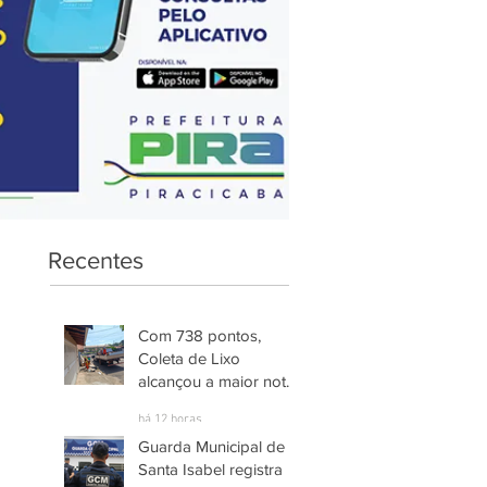
Recentes
Com 738 pontos,
Coleta de Lixo
alcançou a maior nota
entre os serviços
há 12 horas
avaliados em
Guarda Municipal de
Piracicaba
Santa Isabel registra