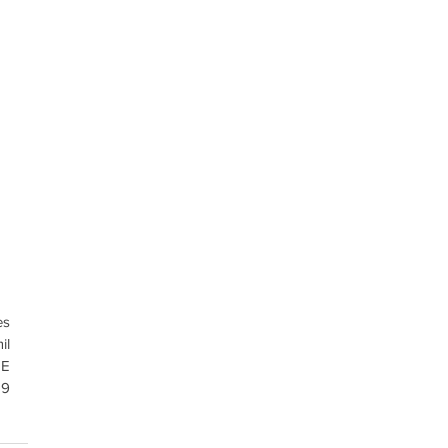
s 
l 
E 
9 