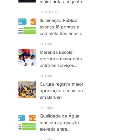
maior nota em quatro
anos nas pesquisas
há 12 horas
INDSAT
Iluminação Pública
avança 16 pontos e
completa três anos em
Alto Grau de
há 1 dia
Satisfação em
Merenda Escolar
Itaquaquecetuba
registra a maior nota
entre os serviços
públicos de Arujá
há 1 dia
Cultura registra maior
aprovação em um ano
em Barueri
há 2 dias
Qualidade da Água
mantém aprovação
elevada entre
moradores de Socorro