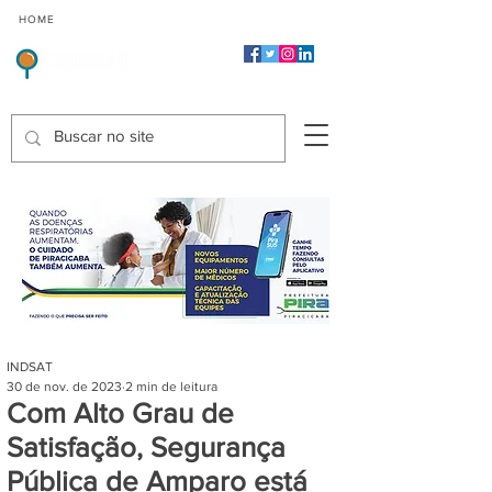
CMP
CPP
CGP
HOME
CIDADES
Indicadores de Satisfação dos Serviços Públicos
INDSAT
30 de nov. de 2023
2 min de leitura
Com Alto Grau de
Satisfação, Segurança
Pública de Amparo está