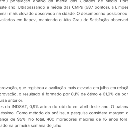
strou pontuação abaixo da média das Cidades de Médio Porte
ste ano. Ultrapassando a média das CMPs (687 pontos), a Limpez
amar mais elevado observado na cidade. O desempenho posicionou 
avaliados em Itapevi, mantendo o Alto Grau de Satisfação observad
ovação, que registrou a avaliação mais elevada em julho em relaçã
rovação, o resultado é formado por 8,1% de ótimo e 61,9% de bom
sa anterior. 
ções da INDSAT, 0,9% acima do obtido em abril deste ano. O patama
péssimo. Como método da análise, a pesquisa considera margem d
iança de 95%. No total, 400 moradores maiores de 16 anos fora
zado na primeira semana de julho. 