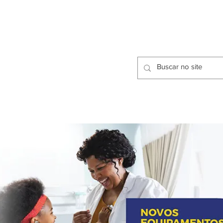
CIDADES
CPP
isfação dos Serviços Públicos
OMOS
METODOLOGIA
CIDADES
PRO