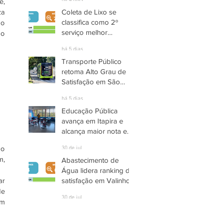
há 4 dias
, 
a 
Coleta de Lixo se
classifica como 2º
o 
serviço melhor
o 
avaliado em Santana
há 5 dias
de Parnaíba
Transporte Público
retoma Alto Grau de
Satisfação em São
José dos Campos
há 5 dias
Educação Pública
avança em Itapira e
alcança maior nota em
quase três anos
o 
30 de jul.
, 
Abastecimento de
Água lidera ranking de
r 
satisfação em Valinhos
e 
30 de jul.
m 