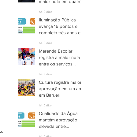
maior nota em quatro
anos nas pesquisas
há 2 dias
INDSAT
Iluminação Pública
avança 16 pontos e
completa três anos em
Alto Grau de
há 3 dias
Satisfação em
Merenda Escolar
Itaquaquecetuba
registra a maior nota
entre os serviços
públicos de Arujá
há 3 dias
Cultura registra maior
aprovação em um ano
em Barueri
há 4 dias
Qualidade da Água
mantém aprovação
elevada entre
. 
moradores de Socorro