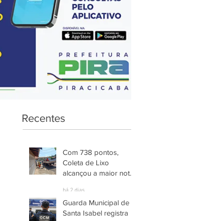
Recentes
Com 738 pontos,
Coleta de Lixo
alcançou a maior nota
entre os serviços
há 2 dias
avaliados em
Guarda Municipal de
Piracicaba
Santa Isabel registra