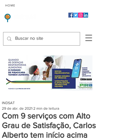
CMP
CPP
CGP
HOME
CIDADES
Indicadores de Satisfação dos Serviços Públicos
INDSAT
29 de abr. de 2021
2 min de leitura
Com 9 serviços com Alto
Grau de Satisfação, Carlos
Alberto tem início acima