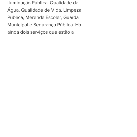
Iluminação Pública, Qualidade da 
Água, Qualidade de Vida, Limpeza 
Pública, Merenda Escolar, Guarda 
Municipal e Segurança Pública. Há 
ainda dois serviços que estão a 
poucos pontos de alcançar Alto Grau 
de Satisfação. São eles: Saúde Pública 
e Educação Pública Municipal. 
Serviços com as melhores avaliações em 
Amparo
Desde o primeiro trimestre deste ano, 
as cidades avaliadas pela INDSAT 
foram divididas em agrupamentos 