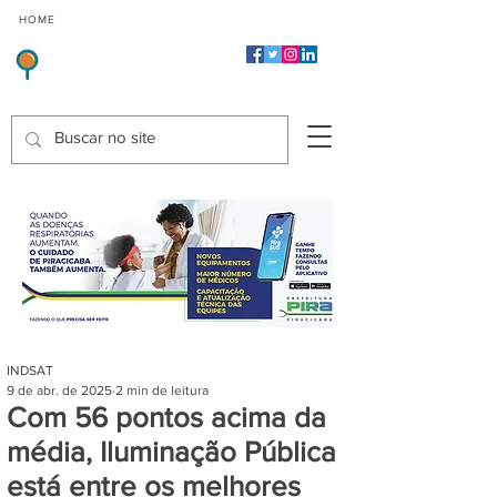
CMP
CPP
CGP
HOME
CIDADES
Indicadores de Satisfação dos Serviços Públicos
INDSAT
9 de abr. de 2025
2 min de leitura
Com 56 pontos acima da
média, Iluminação Pública
está entre os melhores