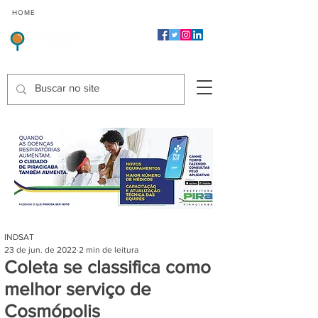
CMP
CPP
CGP
HOME
CIDADES
Indicadores de Satisfação dos Serviços Públicos
INDSAT
23 de jun. de 2022
2 min de leitura
Coleta se classifica como
melhor serviço de
Cosmópolis