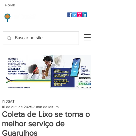
CMP
CPP
CGP
HOME
CIDADES
Indicadores de Satisfação dos Serviços Públicos
INDSAT
16 de out. de 2025
2 min de leitura
Coleta de Lixo se torna o
melhor serviço de
Guarulhos