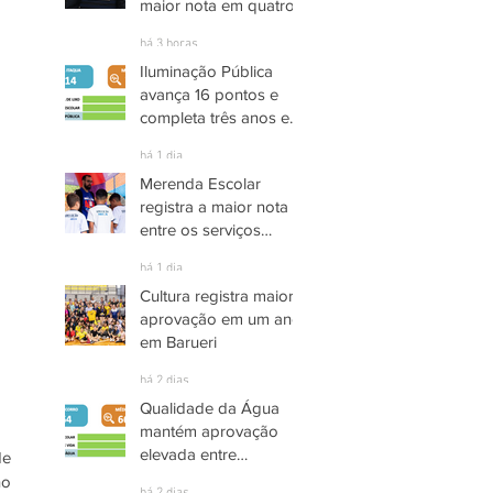
maior nota em quatro
anos nas pesquisas
há 3 horas
INDSAT
Iluminação Pública
avança 16 pontos e
completa três anos em
Alto Grau de
há 1 dia
Satisfação em
Merenda Escolar
Itaquaquecetuba
registra a maior nota
entre os serviços
públicos de Arujá
há 1 dia
Cultura registra maior
aprovação em um ano
em Barueri
há 2 dias
Qualidade da Água
mantém aprovação
elevada entre
e 
moradores de Socorro
o 