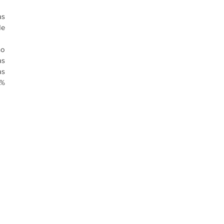
s 
e 
o 
s 
s 
% 