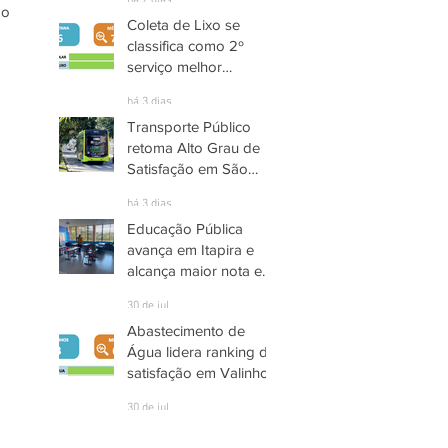
há 2 dias
o 
Coleta de Lixo se
classifica como 2º
serviço melhor
avaliado em Santana
há 3 dias
de Parnaíba
Transporte Público
retoma Alto Grau de
Satisfação em São
José dos Campos
há 3 dias
Educação Pública
avança em Itapira e
alcança maior nota em
quase três anos
30 de jul.
Abastecimento de
Água lidera ranking de
satisfação em Valinhos
30 de jul.