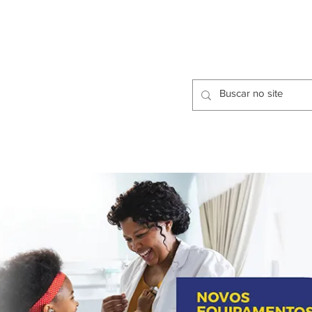
CIDADES
CPP
isfação dos Serviços Públicos
OMOS
METODOLOGIA
CIDADES
PRO