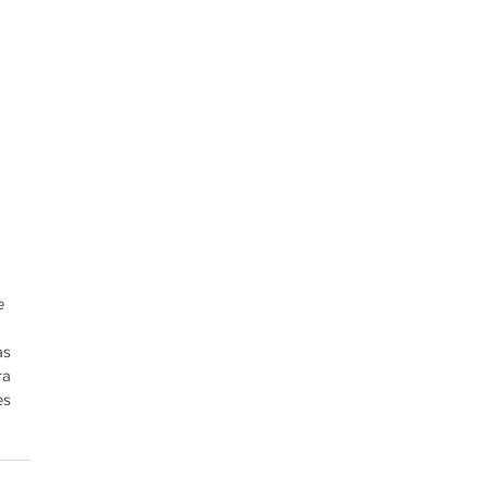
 
e 
s 
a 
s 