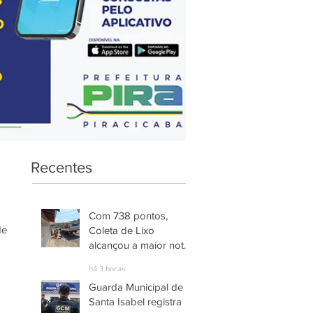
Recentes
Com 738 pontos,
e 
Coleta de Lixo
alcançou a maior nota
entre os serviços
há 3 horas
avaliados em
Guarda Municipal de
Piracicaba
Santa Isabel registra