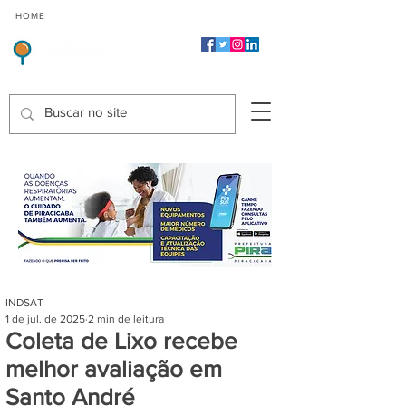
CMP
CPP
CGP
HOME
CIDADES
Indicadores de Satisfação dos Serviços Públicos
INDSAT
1 de jul. de 2025
2 min de leitura
Coleta de Lixo recebe
melhor avaliação em
Santo André