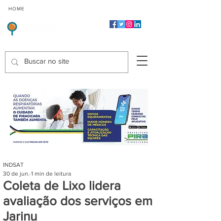
CMP
CPP
CGP
HOME
CIDADES
Indicadores de Satisfação dos Serviços Públicos
INDSAT
30 de jun.
1 min de leitura
Coleta de Lixo lidera
avaliação dos serviços em
Jarinu