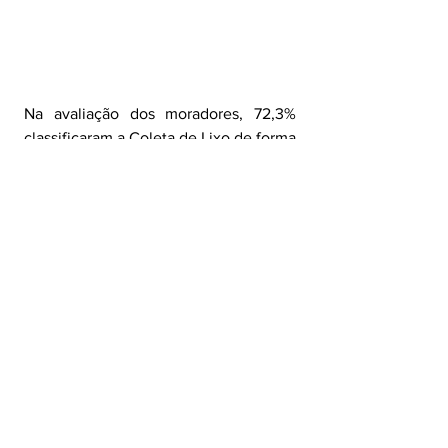
Na avaliação dos moradores, 72,3% 
classificaram a Coleta de Lixo de forma 
positiva, somando as avaliações ótima 
(6,1%) e boa (66,2%). Outros 18,2% 
atribuíram conceito regular. As 
avaliações negativas totalizaram 9,6%, 
distribuídas entre ruim (5,2%) e 
péssima (4,4%).
Os indicadores de aprovação seguiram 
em patamar elevado durante todo o 
período analisado. O percentual 
positivo alcançou 83% em janeiro de 
2025, 79,9% em julho e fechou maio 
de 2026 em 72,3%. No mesmo 