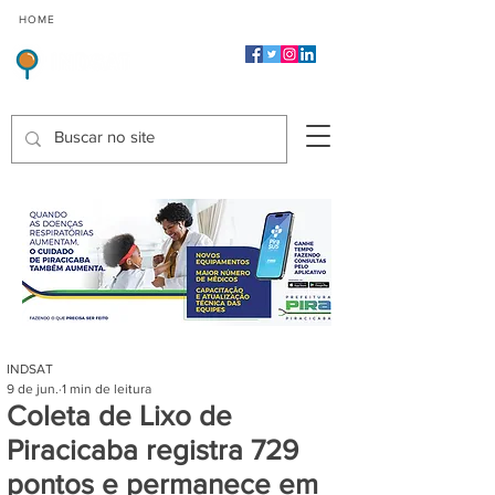
CMP
CPP
CGP
HOME
CIDADES
Indicadores de Satisfação dos Serviços Públicos
INDSAT
9 de jun.
1 min de leitura
Coleta de Lixo de
Piracicaba registra 729
pontos e permanece em