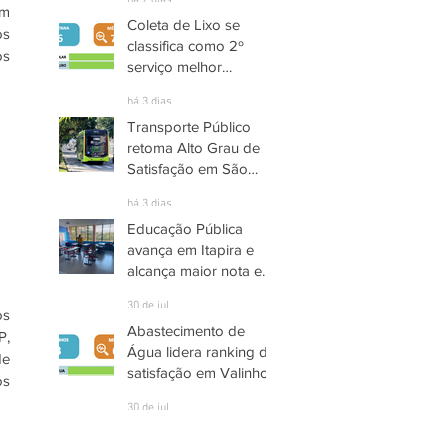
há 2 dias
m 
Coleta de Lixo se
s 
classifica como 2º
s 
serviço melhor
avaliado em Santana
há 3 dias
de Parnaíba
Transporte Público
retoma Alto Grau de
Satisfação em São
José dos Campos
há 3 dias
Educação Pública
avança em Itapira e
alcança maior nota em
quase três anos
30 de jul.
s 
Abastecimento de
, 
Água lidera ranking de
e 
satisfação em Valinhos
s 
30 de jul.