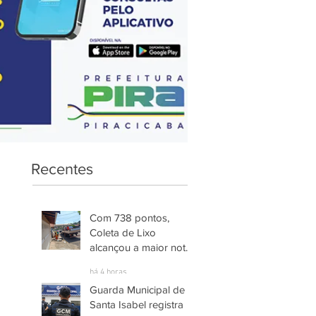
Recentes
Com 738 pontos,
Coleta de Lixo
alcançou a maior nota
entre os serviços
há 4 horas
avaliados em
Guarda Municipal de
Piracicaba
Santa Isabel registra