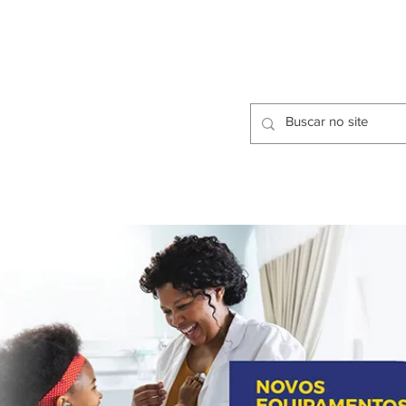
CIDADES
CPP
isfação dos Serviços Públicos
OMOS
METODOLOGIA
CIDADES
PRO