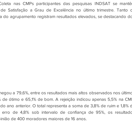
Coleta nas CMPs participantes das pesquisas INDSAT se mantê
de Satisfação a Grau de Excelência no último trimestre. Tanto o
 do agrupamento registram resultados elevados, se destacando do
egou a 79,6%, entre os resultados mais altos observados nos último
 de ótimo e 65,1% de bom. A rejeição indicou apenas 5,5% na CMP
 ano anterior. O total representa a soma de 3,8% de ruim e 1,8% d
rro de 4,8% sob intervalo de confiança de 95%, os resultado
pinião de 400 moradores maiores de 16 anos. 