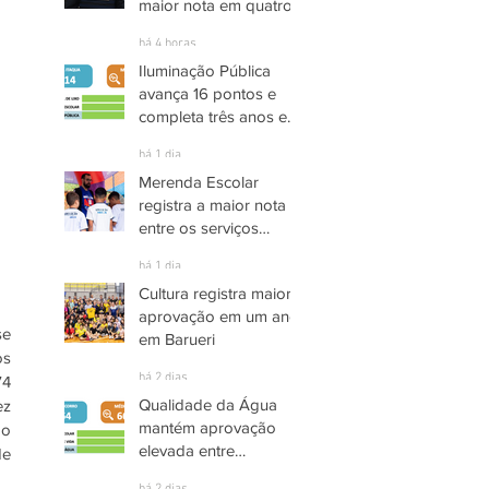
maior nota em quatro
anos nas pesquisas
há 4 horas
INDSAT
Iluminação Pública
avança 16 pontos e
completa três anos em
Alto Grau de
há 1 dia
Satisfação em
Merenda Escolar
Itaquaquecetuba
registra a maior nota
entre os serviços
públicos de Arujá
há 1 dia
Cultura registra maior
aprovação em um ano
e 
em Barueri
s 
há 2 dias
4 
Qualidade da Água
z 
mantém aprovação
o 
elevada entre
e 
moradores de Socorro