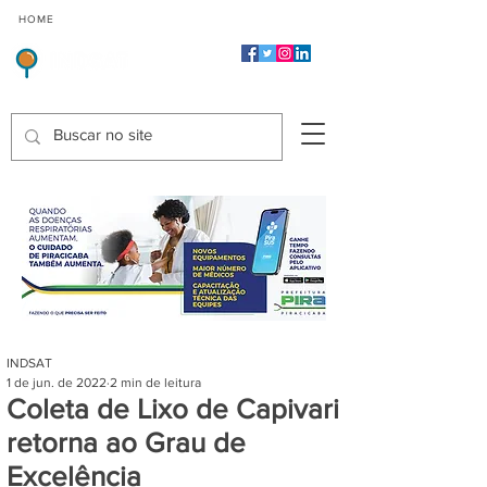
CMP
CPP
CGP
HOME
CIDADES
Indicadores de Satisfação dos Serviços Públicos
INDSAT
1 de jun. de 2022
2 min de leitura
Coleta de Lixo de Capivari
retorna ao Grau de
Excelência