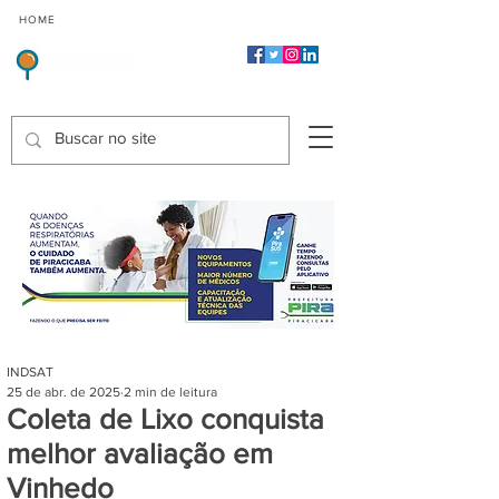
CMP
CPP
CGP
HOME
CIDADES
Indicadores de Satisfação dos Serviços Públicos
INDSAT
25 de abr. de 2025
2 min de leitura
Coleta de Lixo conquista
melhor avaliação em
Vinhedo