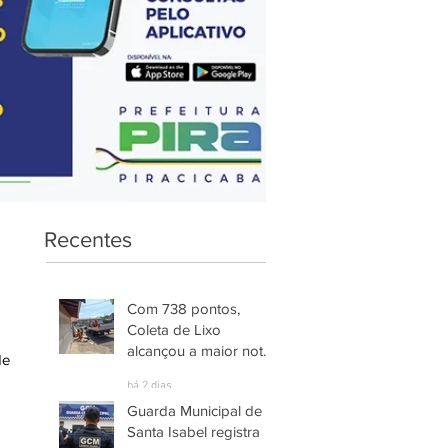
Recentes
Com 738 pontos,
Coleta de Lixo
alcançou a maior nota
e 
entre os serviços
há 2 dias
avaliados em
Guarda Municipal de
Piracicaba
Santa Isabel registra