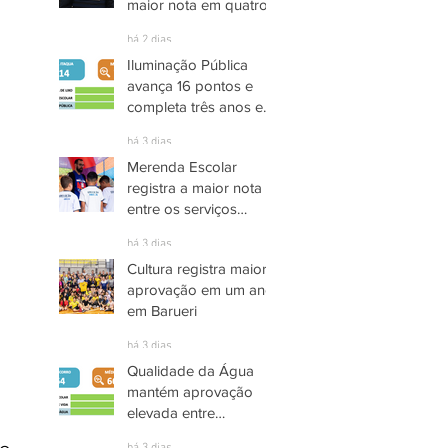
maior nota em quatro
anos nas pesquisas
há 2 dias
INDSAT
Iluminação Pública
avança 16 pontos e
completa três anos em
Alto Grau de
há 3 dias
Satisfação em
Merenda Escolar
Itaquaquecetuba
registra a maior nota
entre os serviços
públicos de Arujá
há 3 dias
Cultura registra maior
aprovação em um ano
em Barueri
há 3 dias
Qualidade da Água
mantém aprovação
elevada entre
moradores de Socorro