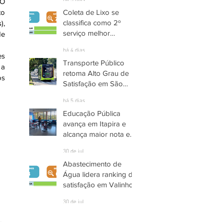
há 3 dias
O 
Coleta de Lixo se
o 
classifica como 2º
, 
serviço melhor
e 
avaliado em Santana
há 4 dias
de Parnaíba
s 
Transporte Público
a 
retoma Alto Grau de
s 
Satisfação em São
José dos Campos
há 5 dias
Educação Pública
avança em Itapira e
alcança maior nota em
quase três anos
30 de jul.
Abastecimento de
Água lidera ranking de
satisfação em Valinhos
30 de jul.