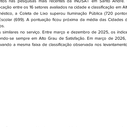
ntos nas pesquisas mais recentes da INDSAT em Santo André. 
ocação entre os 16 setores avaliados na cidade e classificação em Alt
stico, a Coleta de Lixo superou Iluminação Pública (720 pontos)
Escolar (699). A pontuação ficou próxima da média das Cidades d
os.
s similares no serviço. Entre março e dezembro de 2025, os índice
endo-se sempre em Alto Grau de Satisfação. Em março de 2026, 
vando a mesma faixa de classificação observada nos levantamento