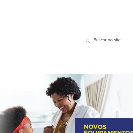
CIDADES
CPP
isfação dos Serviços Públicos
OMOS
METODOLOGIA
CIDADES
PRO