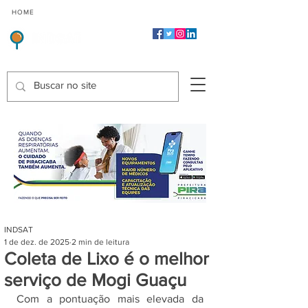
CMP
CPP
CGP
HOME
CIDADES
Indicadores de Satisfação dos Serviços Públicos
INDSAT
1 de dez. de 2025
2 min de leitura
Coleta de Lixo é o melhor
serviço de Mogi Guaçu
Com a pontuação mais elevada da 