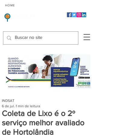
CMP
CPP
CGP
HOME
CIDADES
Indicadores de Satisfação dos Serviços Públicos
INDSAT
6 de jul.
1 min de leitura
Coleta de Lixo é o 2º
serviço melhor avaliado
de Hortolândia