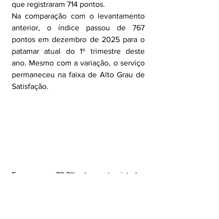
que registraram 714 pontos.
Na comparação com o levantamento 
anterior, o índice passou de 767 
pontos em dezembro de 2025 para o 
patamar atual do 1º trimestre deste 
ano. Mesmo com a variação, o serviço 
permaneceu na faixa de Alto Grau de 
Satisfação.
Em março, 72,3% dos entrevistados 
avaliaram a Coleta de Lixo como ótima 
e boa, sendo 5,8% de avaliações de 
ótimo e 66,5% de bom. Outros 22,4% 