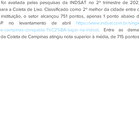
oi avaliada pelas pesquisas da INDSAT no 2º trimestre de 2022
ara a Coleta de Lixo. Classificado como 2º melhor da cidade entre o
instituição, o setor alcançou 751 pontos, apenas 1 ponto abaixo d
GP no levantamento de abril 
https://www.indsat.com.br/singl
e-campinas-conquista-1%C2%BA-lugar-na-indsat
. Entre as demai
da Coleta de Campinas atingiu nota superior à média, de 715 pontos