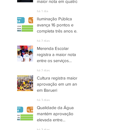
maior nota em quatro
anos nas pesquisas
há 1 dia
INDSAT
Iluminação Pública
avança 16 pontos e
completa três anos em
Alto Grau de
há 2 dias
Satisfação em
Merenda Escolar
Itaquaquecetuba
registra a maior nota
entre os serviços
públicos de Arujá
há 2 dias
Cultura registra maior
aprovação em um ano
em Barueri
há 3 dias
Qualidade da Água
mantém aprovação
elevada entre
moradores de Socorro