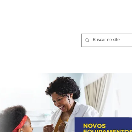
CIDADES
CPP
isfação dos Serviços Públicos
OMOS
METODOLOGIA
CIDADES
PRO