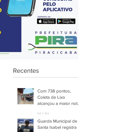
Recentes
Com 738 pontos,
Coleta de Lixo
alcançou a maior nota
entre os serviços
há 1 dia
avaliados em
Guarda Municipal de
Piracicaba
Santa Isabel registra