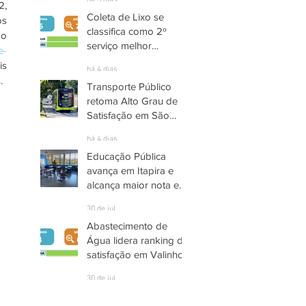
há 3 dias
, 
Coleta de Lixo se
s 
classifica como 2º
o 
serviço melhor
e-
avaliado em Santana
s 
há 4 dias
de Parnaíba
. 
Transporte Público
retoma Alto Grau de
Satisfação em São
José dos Campos
há 4 dias
Educação Pública
avança em Itapira e
alcança maior nota em
quase três anos
30 de jul.
Abastecimento de
Água lidera ranking de
satisfação em Valinhos
30 de jul.