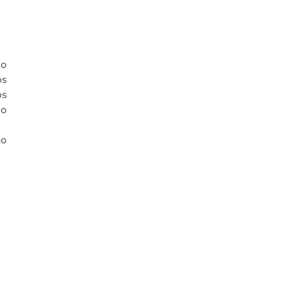
o 
s 
s 
o 
o 