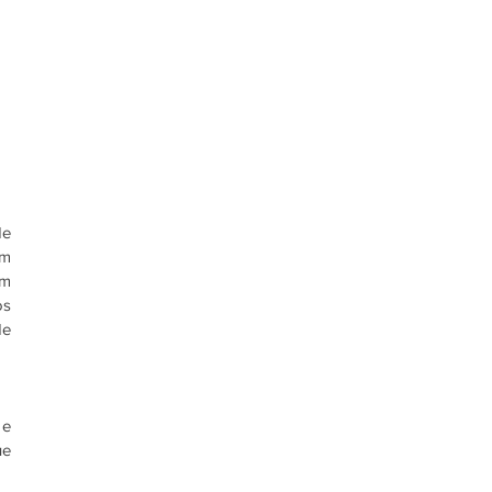
e 
m 
m 
s 
e 
e 
e 