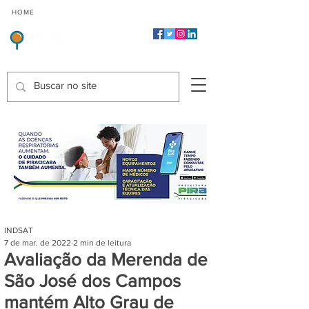
CMP
CPP
CGP
HOME
CIDADES
Indicadores de Satisfação dos Serviços Públicos
INDSAT
7 de mar. de 2022
2 min de leitura
Avaliação da Merenda de
São José dos Campos
mantém Alto Grau de