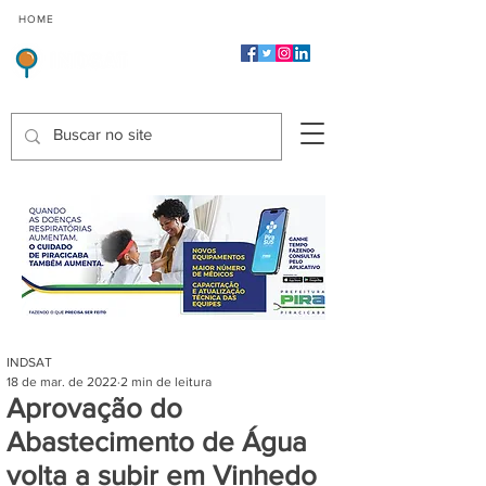
CMP
CPP
CGP
HOME
CIDADES
Indicadores de Satisfação dos Serviços Públicos
INDSAT
18 de mar. de 2022
2 min de leitura
Aprovação do
Abastecimento de Água
volta a subir em Vinhedo