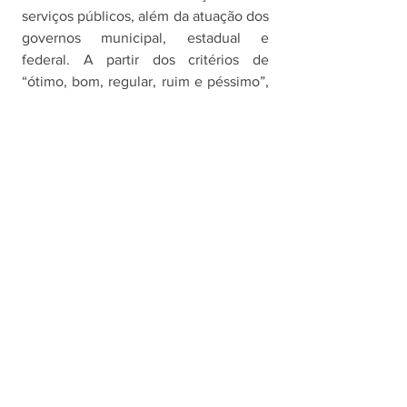
serviços públicos, além da atuação dos 
governos municipal, estadual e 
federal. A partir dos critérios de 
“ótimo, bom, regular, ruim e péssimo”, 
obtém-se uma classificação que 
qualifica o município o conforme o 
grau de satisfação do serviço 
estudado, conforme a seguinte escala: