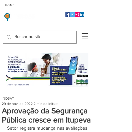
CMP
CPP
CGP
HOME
CIDADES
Indicadores de Satisfação dos Serviços Públicos
INDSAT
29 de nov. de 2022
2 min de leitura
Aprovação da Segurança
Pública cresce em Itupeva
Setor registra mudança nas avaliações 