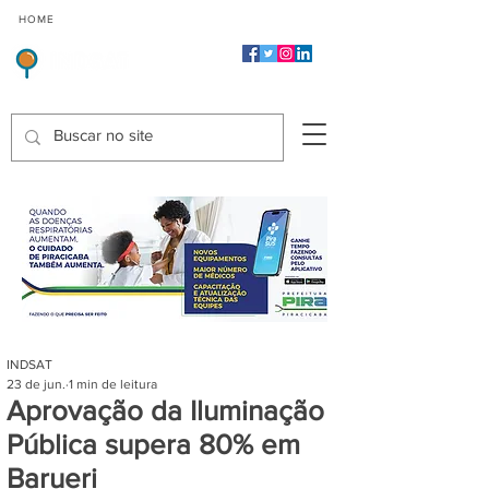
CMP
CPP
CGP
HOME
CIDADES
Indicadores de Satisfação dos Serviços Públicos
INDSAT
23 de jun.
1 min de leitura
Aprovação da Iluminação
Pública supera 80% em
Barueri