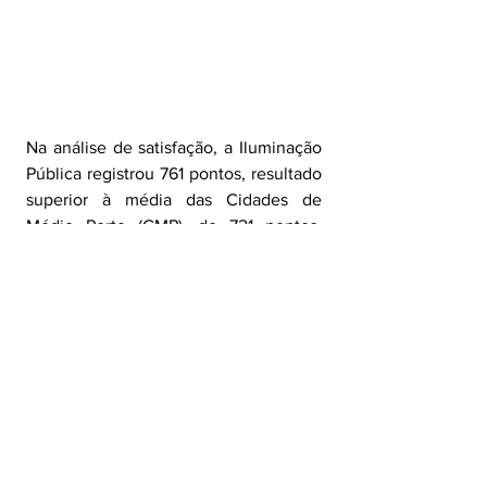
Na análise de satisfação, a Iluminação 
Pública registrou 761 pontos, resultado 
superior à média das Cidades de 
Médio Porte (CMP), de 721 pontos. 
Com esse desempenho, o serviço se 
posicionou em Alto Grau de 
Satisfação.
A série histórica de pontuação 
também evidencia a nota elevada do 
setor. No último ano, os índices 
oscilaram entre 747 e 780 pontos, 
sempre dentro da faixa de Alto Grau 
de Satisfação. Na pesquisa mais 
recente, os 761 pontos colocaram a 