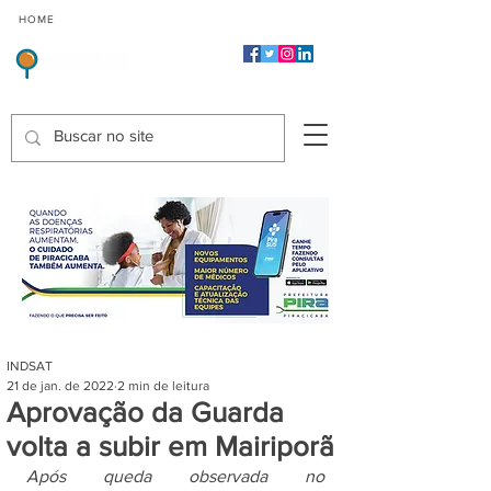
CMP
CPP
CGP
HOME
CIDADES
Indicadores de Satisfação dos Serviços Públicos
INDSAT
21 de jan. de 2022
2 min de leitura
Aprovação da Guarda
volta a subir em Mairiporã
Após queda observada no 