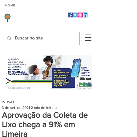
CMP
CPP
CGP
HOME
CIDADES
Indicadores de Satisfação dos Serviços Públicos
INDSAT
3 de set. de 2021
2 min de leitura
Aprovação da Coleta de
Lixo chega a 91% em
Limeira