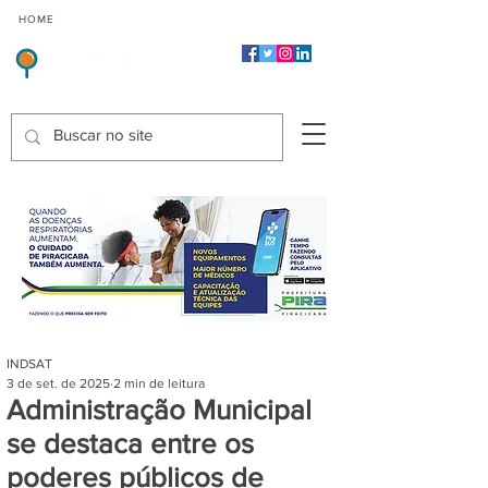
CMP
CPP
CGP
HOME
CIDADES
Indicadores de Satisfação dos Serviços Públicos
INDSAT
3 de set. de 2025
2 min de leitura
Administração Municipal
se destaca entre os
poderes públicos de