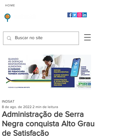
CMP
CPP
CGP
HOME
CIDADES
Indicadores de Satisfação dos Serviços Públicos
INDSAT
8 de ago. de 2022
2 min de leitura
Administração de Serra
Negra conquista Alto Grau
de Satisfação