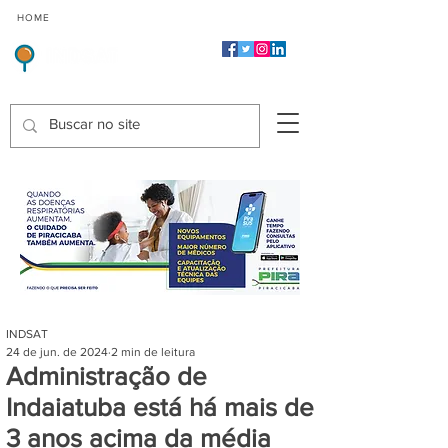
CMP
CPP
CGP
HOME
CIDADES
Indicadores de Satisfação dos Serviços Públicos
INDSAT
24 de jun. de 2024
2 min de leitura
Administração de
Indaiatuba está há mais de
3 anos acima da média