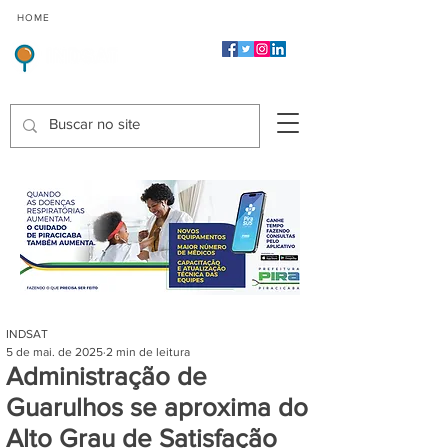
CMP
CPP
CGP
HOME
CIDADES
Indicadores de Satisfação dos Serviços Públicos
INDSAT
5 de mai. de 2025
2 min de leitura
Administração de
Guarulhos se aproxima do
Alto Grau de Satisfação