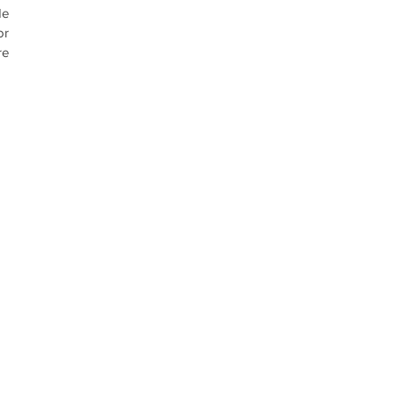
e 
r 
e 