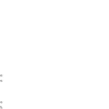
s 
s 
s 
% 