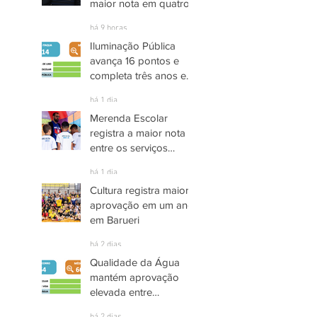
maior nota em quatro
anos nas pesquisas
há 9 horas
INDSAT
Iluminação Pública
avança 16 pontos e
completa três anos em
Alto Grau de
há 1 dia
Satisfação em
Merenda Escolar
Itaquaquecetuba
registra a maior nota
entre os serviços
públicos de Arujá
há 1 dia
Cultura registra maior
aprovação em um ano
em Barueri
há 2 dias
Qualidade da Água
mantém aprovação
elevada entre
moradores de Socorro