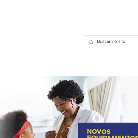
CIDADES
CPP
isfação dos Serviços Públicos
OMOS
METODOLOGIA
CIDADES
PRO