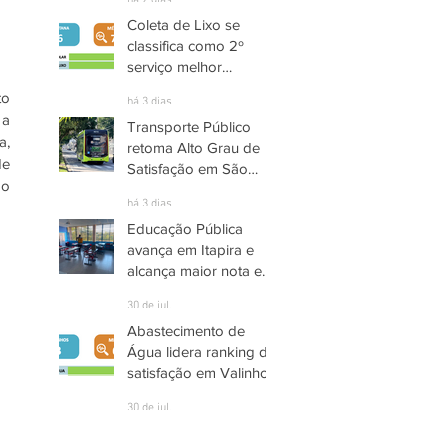
há 2 dias
Coleta de Lixo se
 
classifica como 2º
serviço melhor
avaliado em Santana
o 
há 3 dias
de Parnaíba
a 
Transporte Público
, 
retoma Alto Grau de
e 
Satisfação em São
o 
José dos Campos
há 3 dias
Educação Pública
avança em Itapira e
alcança maior nota em
quase três anos
30 de jul.
Abastecimento de
Água lidera ranking de
satisfação em Valinhos
30 de jul.