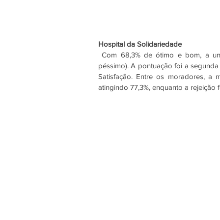
Hospital da Solidariedade
 Com 68,3% de ótimo e bom, a unidade registrou apenas 11,1% de rejeição (4,8% de ruim e 6,3% de 
péssimo). A pontuação foi a segunda 
Satisfação. Entre os moradores, a 
atingindo 77,3%, enquanto a rejeição 