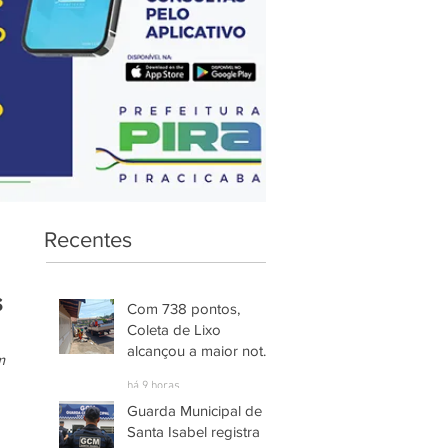
Recentes
s
Com 738 pontos,
Coleta de Lixo
alcançou a maior nota
m 
entre os serviços
há 9 horas
avaliados em
Guarda Municipal de
Piracicaba
Santa Isabel registra