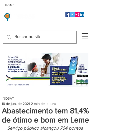
CMP
CPP
CGP
HOME
CIDADES
Indicadores de Satisfação dos Serviços Públicos
INDSAT
18 de jun. de 2021
2 min de leitura
Abastecimento tem 81,4%
de ótimo e bom em Leme
Serviço público alcançou 764 pontos 