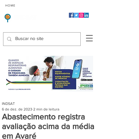
CMP
CPP
CGP
HOME
CIDADES
Indicadores de Satisfação dos Serviços Públicos
INDSAT
6 de dez. de 2023
2 min de leitura
Abastecimento registra
avaliação acima da média
em Avaré