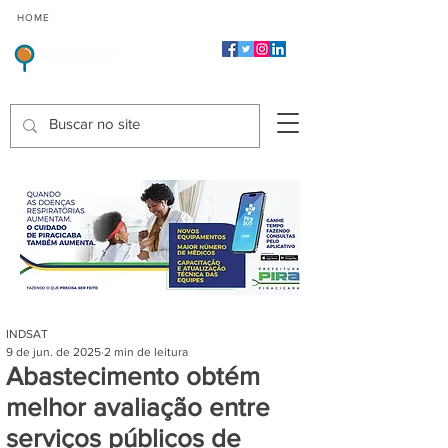
CMP
CPP
CGP
HOME
CIDADES
Indicadores de Satisfação dos Serviços Públicos
INDSAT
9 de jun. de 2025
2 min de leitura
Abastecimento obtém
melhor avaliação entre
serviços públicos de