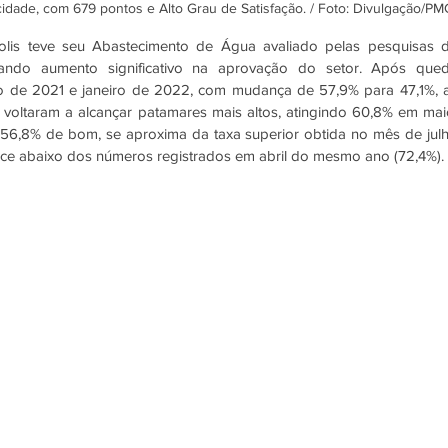
idade, com 679 pontos e Alto Grau de Satisfação. / Foto: Divulgação/PM
is teve seu Abastecimento de Água avaliado pelas pesquisas d
ando aumento significativo na aprovação do setor. Após qued
o de 2021 e janeiro de 2022, com mudança de 57,9% para 47,1%, a
 voltaram a alcançar patamares mais altos, atingindo 60,8% em maio
56,8% de bom, se aproxima da taxa superior obtida no mês de julh
ece abaixo dos números registrados em abril do mesmo ano (72,4%).