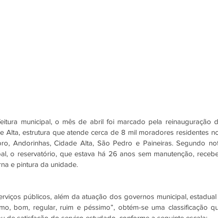
tura municipal, o mês de abril foi marcado pela reinauguração d
e Alta, estrutura que atende cerca de 8 mil moradores residentes no
ro, Andorinhas, Cidade Alta, São Pedro e Paineiras. Segundo not
pal, o reservatório, que estava há 26 anos sem manutenção, recebe
na e pintura da unidade.
viços públicos, além da atuação dos governos municipal, estadual 
ótimo, bom, regular, ruim e péssimo”, obtém-se uma classificação qu
au de satisfação do serviço estudado, conforme a seguinte escala: 