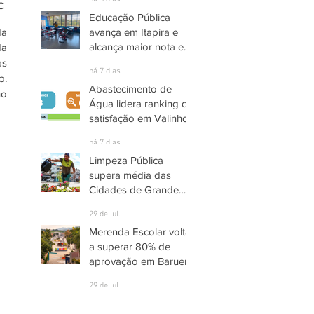
há 3 dias
C
Educação Pública
a 
avança em Itapira e
alcança maior nota em
a 
quase três anos
s 
há 7 dias
. 
Abastecimento de
o 
Água lidera ranking de
satisfação em Valinhos
há 7 dias
Limpeza Pública
supera média das
Cidades de Grande
Porte em São
29 de jul.
Bernardo do Campo
Merenda Escolar volta
a superar 80% de
aprovação em Barueri
29 de jul.