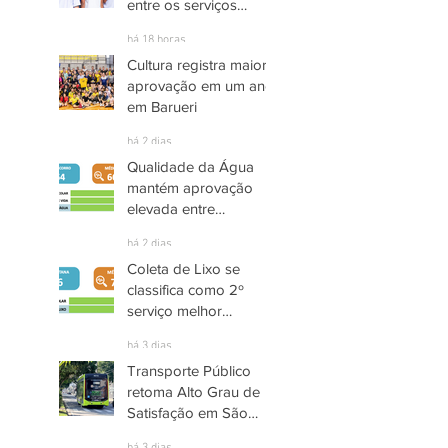
entre os serviços
públicos de Arujá
há 18 horas
Cultura registra maior
aprovação em um ano
em Barueri
há 2 dias
Qualidade da Água
mantém aprovação
elevada entre
moradores de Socorro
há 2 dias
Coleta de Lixo se
classifica como 2º
serviço melhor
avaliado em Santana
há 3 dias
de Parnaíba
Transporte Público
retoma Alto Grau de
Satisfação em São
José dos Campos