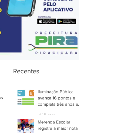
Recentes
Iluminação Pública
s 
avança 16 pontos e
completa três anos em
Alto Grau de
há 18 horas
Satisfação em
Merenda Escolar
Itaquaquecetuba
registra a maior nota