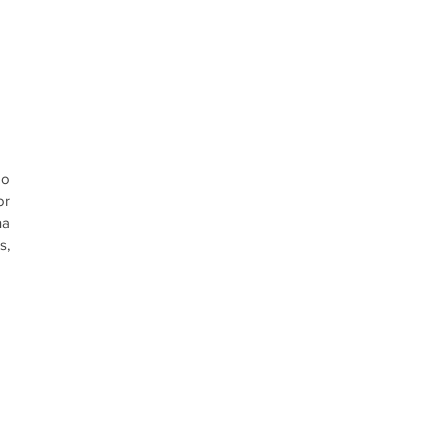
o 
r 
a 
, 