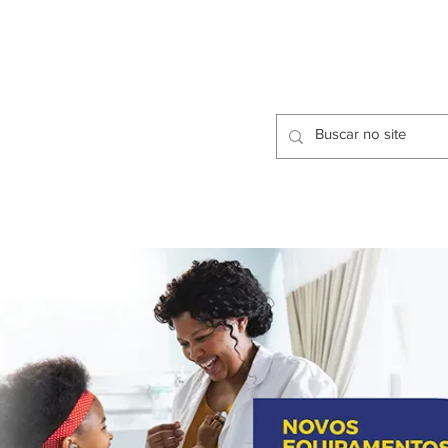
CIDADES
CPP
isfação dos Serviços Públicos
OMOS
METODOLOGIA
CIDADES
PRO