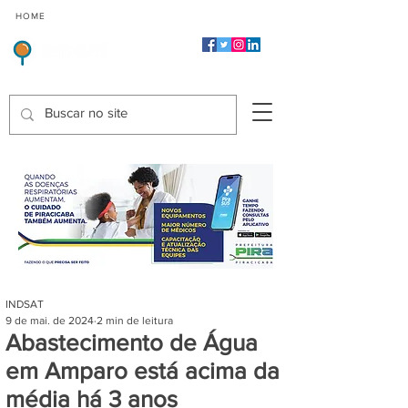
CMP
CPP
CGP
HOME
CIDADES
Indicadores de Satisfação dos Serviços Públicos
INDSAT
9 de mai. de 2024
2 min de leitura
Abastecimento de Água
em Amparo está acima da
média há 3 anos