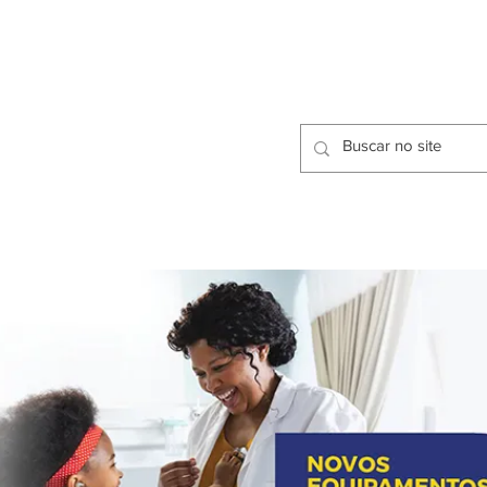
CIDADES
CPP
isfação dos Serviços Públicos
OMOS
METODOLOGIA
CIDADES
PRO