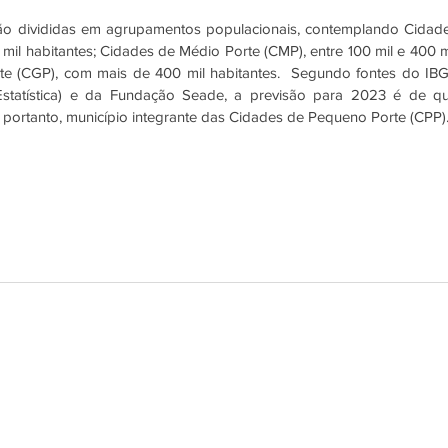
ão divididas em agrupamentos populacionais, contemplando Cidade
il habitantes; Cidades de Médio Porte (CMP), entre 100 mil e 400 mi
te (CGP), com mais de 400 mil habitantes.  Segundo fontes do IBG
e Estatística) e da Fundação Seade, a previsão para 2023 
é de qu
 portanto, município integrante das Cidades de Pequeno Porte (CPP).
© 2017 "Indsa
o dos Serviços Públicos