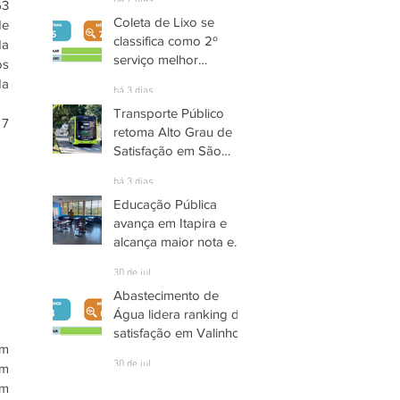
há 2 dias
3 
Coleta de Lixo se
e 
classifica como 2º
a 
serviço melhor
s 
avaliado em Santana
a 
há 3 dias
de Parnaíba
Transporte Público
7 
retoma Alto Grau de
Satisfação em São
José dos Campos
há 3 dias
Educação Pública
avança em Itapira e
alcança maior nota em
quase três anos
30 de jul.
Abastecimento de
Água lidera ranking de
satisfação em Valinhos
m 
30 de jul.
m 
m 