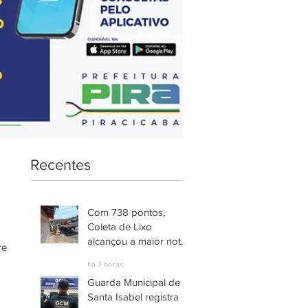
Recentes
Com 738 pontos,
Coleta de Lixo
alcançou a maior nota
e 
entre os serviços
há 2 horas
avaliados em
Guarda Municipal de
Piracicaba
Santa Isabel registra