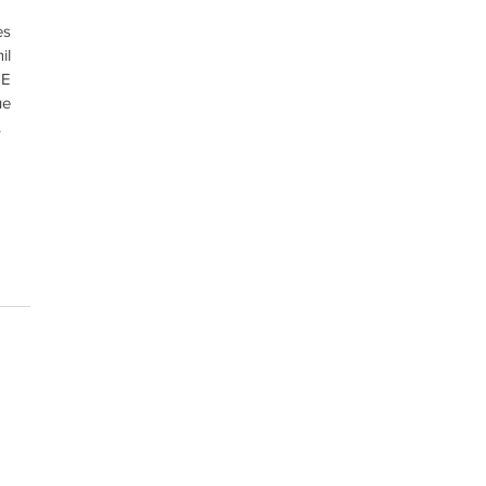
s 
l 
E 
e 
 
t - Indicadores de Satisfação dos Serviços Públicos"