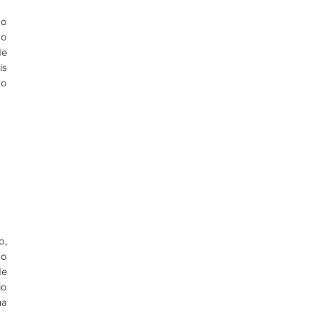
o 
o 
e 
s 
o 
, 
o 
e 
o 
a 