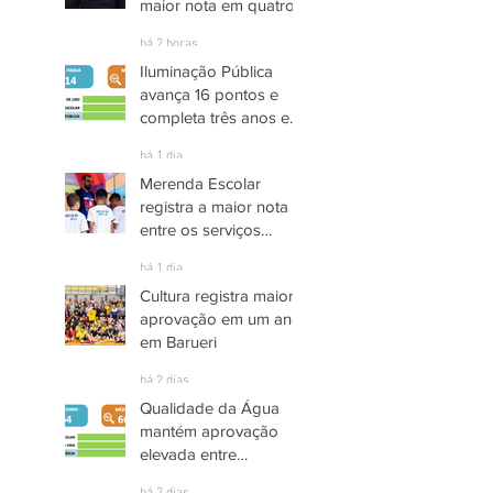
maior nota em quatro
anos nas pesquisas
há 2 horas
INDSAT
Iluminação Pública
avança 16 pontos e
completa três anos em
Alto Grau de
há 1 dia
Satisfação em
Merenda Escolar
Itaquaquecetuba
registra a maior nota
entre os serviços
públicos de Arujá
há 1 dia
Cultura registra maior
aprovação em um ano
em Barueri
há 2 dias
Qualidade da Água
mantém aprovação
elevada entre
moradores de Socorro