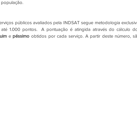
à população.
serviços públicos avaliados pela INDSAT segue metodologia exclusiva
té 1.000 pontos.  A pontuação é atingida através do cálculo do
ruim 
e 
péssimo 
obtidos por cada serviço. A partir deste número, sã