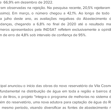
 e  66,9% em dezembro de 2022. 
am observadas na rejeição. Na pesquisa recente, 20,5% rejeitaram 
éssimo). Em março, o número chegou a 42,1%. Ao longo de todo 
julho deste ano, as avaliações negativas do Abastecimento d
udanças, chegando a 6,8% no final de 2020 até o resultado mai
eros apresentados pela INDSAT refletem exclusivamente a opiniã
de erro de 4,8% sob intervalo de confiança de 95%. 
ipal anunciou o início das obras do novo reservatório da Vila Cosmo
fundamental na distribuição de água em toda a região e bairros d
 de litros, o projeto "integra o programa de melhorias no sistema d
lém do reservatório, uma nova adutora para captação de água do Ri
 mesmo período, visando diversificar as fontes de abastecimento n