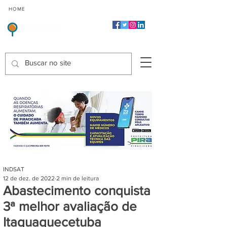
CMP
CPP
CGP
HOME
CIDADES
Indicadores de Satisfação dos Serviços Públicos
INDSAT
12 de dez. de 2022
2 min de leitura
Abastecimento conquista
3ª melhor avaliação de
Itaquaquecetuba