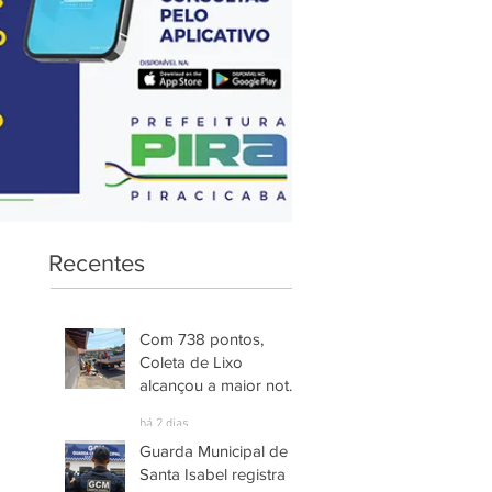
Recentes
Com 738 pontos,
Coleta de Lixo
alcançou a maior nota
entre os serviços
há 2 dias
avaliados em
Guarda Municipal de
Piracicaba
Santa Isabel registra