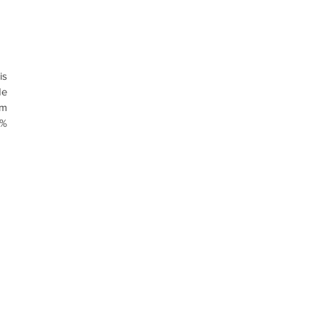
s 
e 
m 
% 