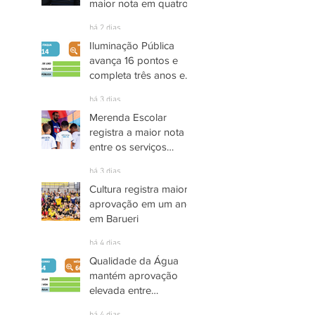
maior nota em quatro
anos nas pesquisas
há 2 dias
INDSAT
Iluminação Pública
avança 16 pontos e
completa três anos em
Alto Grau de
há 3 dias
Satisfação em
Merenda Escolar
Itaquaquecetuba
registra a maior nota
entre os serviços
públicos de Arujá
há 3 dias
Cultura registra maior
aprovação em um ano
em Barueri
há 4 dias
Qualidade da Água
mantém aprovação
elevada entre
moradores de Socorro