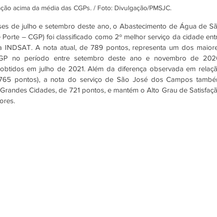
ação acima da média das CGPs. / Foto: Divulgação/PMSJC.
es de julho e setembro deste ano, o Abastecimento de Água de Sã
rte – CGP) foi classificado como 2º melhor serviço da cidade entr
la INDSAT. A nota atual, de 789 pontos, representa um dos maiore
GP no período entre setembro deste ano e novembro de 2020
btidos em julho de 2021. Além da diferença observada em relaçã
 (765 pontos), a nota do serviço de São José dos Campos també
randes Cidades, de 721 pontos, e mantém o Alto Grau de Satisfaçã
ores.