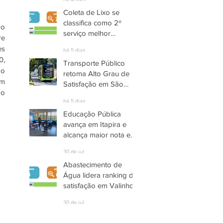
há 4 dias
Coleta de Lixo se
classifica como 2º
o 
serviço melhor
e 
avaliado em Santana
s 
há 5 dias
de Parnaíba
, 
Transporte Público
o 
retoma Alto Grau de
m 
Satisfação em São
o 
José dos Campos
há 5 dias
Educação Pública
avança em Itapira e
alcança maior nota em
quase três anos
30 de jul.
Abastecimento de
Água lidera ranking de
satisfação em Valinhos
30 de jul.