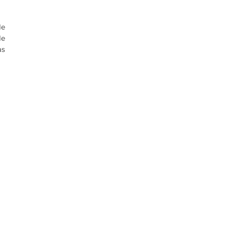
e 
e 
s 