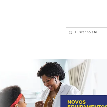
CIDADES
CPP
isfação dos Serviços Públicos
OMOS
METODOLOGIA
CIDADES
PRO