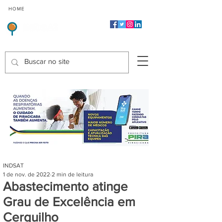
CMP
CPP
CGP
HOME
CIDADES
Indicadores de Satisfação dos Serviços Públicos
INDSAT
1 de nov. de 2022
2 min de leitura
Abastecimento atinge
Grau de Excelência em
Cerquilho