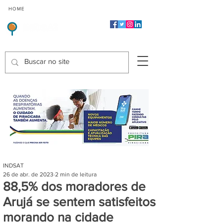
CMP
CPP
CGP
HOME
CIDADES
Indicadores de Satisfação dos Serviços Públicos
INDSAT
26 de abr. de 2023
2 min de leitura
88,5% dos moradores de
Arujá se sentem satisfeitos
morando na cidade