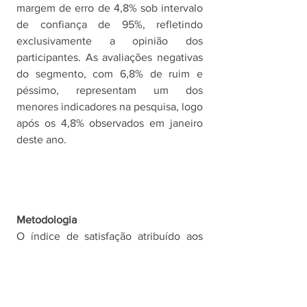
margem de erro de 4,8% sob intervalo 
de confiança de 95%, refletindo 
exclusivamente a opinião dos 
participantes. As avaliações negativas 
do segmento, com 6,8% de ruim e 
péssimo, representam um dos 
menores indicadores na pesquisa, logo 
após os 4,8% observados em janeiro 
deste ano. 
Metodologia
O índice de satisfação atribuído aos 
serviços públicos avaliados pela 
INDSAT seguem metodologia 
exclusiva, resultando em um único 
número de até 1.000 pontos.  A 