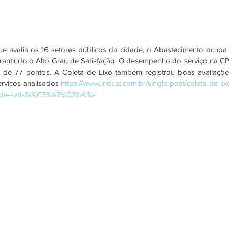
 avalia os 16 setores públicos da cidade, o Abastecimento ocupa 
rantindo o Alto Grau de Satisfação. O desempenho do serviço na CP
de 77 pontos. A Coleta de Lixo também registrou boas avaliações
rviços analisados 
https://www.indsat.com.br/single-post/coleta-de-lix
u-de-satisfa%C3%A7%C3%A3o
. 