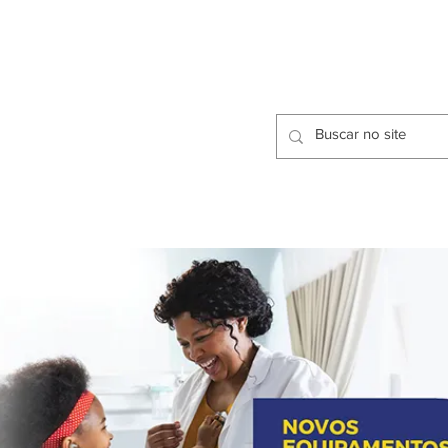
CIDADES
CPP
isfação dos Serviços Públicos
OMOS
METODOLOGIA
CIDADES
PRO