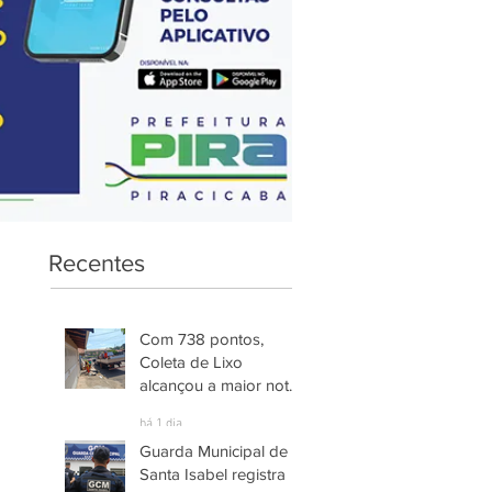
Recentes
Com 738 pontos,
Coleta de Lixo
alcançou a maior nota
entre os serviços
há 1 dia
avaliados em
Guarda Municipal de
Piracicaba
Santa Isabel registra