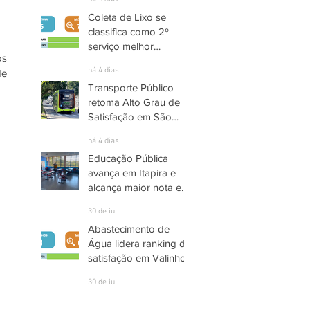
há 3 dias
Coleta de Lixo se
classifica como 2º
serviço melhor
s 
avaliado em Santana
há 4 dias
e 
de Parnaíba
Transporte Público
retoma Alto Grau de
Satisfação em São
José dos Campos
há 4 dias
Educação Pública
avança em Itapira e
alcança maior nota em
quase três anos
30 de jul.
Abastecimento de
Água lidera ranking de
satisfação em Valinhos
30 de jul.