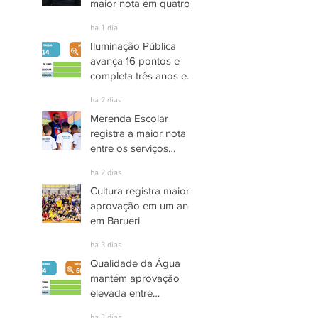
maior nota em quatro
anos nas pesquisas
há 1 dia
INDSAT
Iluminação Pública
avança 16 pontos e
completa três anos em
Alto Grau de
há 2 dias
Satisfação em
Merenda Escolar
Itaquaquecetuba
registra a maior nota
entre os serviços
públicos de Arujá
há 2 dias
Cultura registra maior
aprovação em um ano
em Barueri
há 3 dias
Qualidade da Água
mantém aprovação
elevada entre
moradores de Socorro