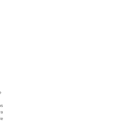
 
e 
s 
a 
e 