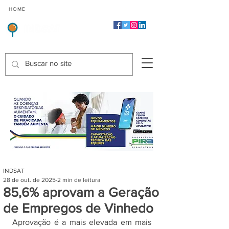
CMP
CPP
CGP
HOME
CIDADES
Indicadores de Satisfação dos Serviços Públicos
INDSAT
28 de out. de 2025
2 min de leitura
85,6% aprovam a Geração
de Empregos de Vinhedo
Aprovação é a mais elevada em mais 