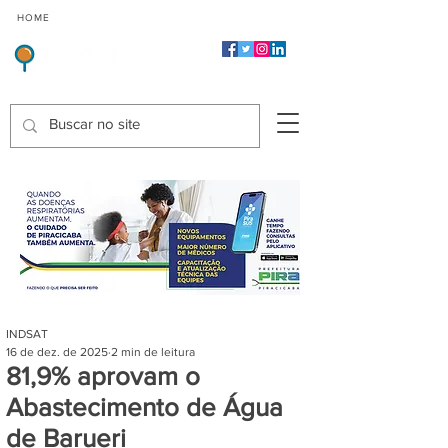
CMP
CPP
CGP
HOME
CIDADES
Indicadores de Satisfação dos Serviços Públicos
INDSAT
16 de dez. de 2025
2 min de leitura
81,9% aprovam o
Abastecimento de Água
de Barueri