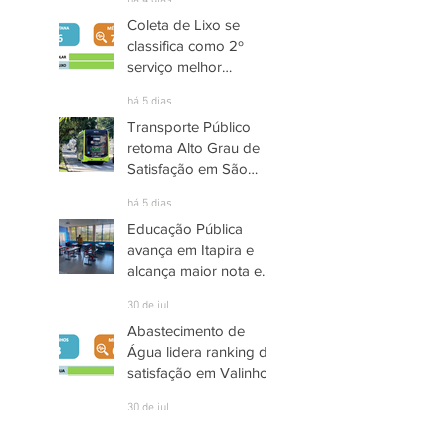
há 4 dias
Coleta de Lixo se
classifica como 2º
serviço melhor
avaliado em Santana
há 5 dias
de Parnaíba
Transporte Público
retoma Alto Grau de
Satisfação em São
José dos Campos
há 5 dias
Educação Pública
avança em Itapira e
alcança maior nota em
quase três anos
30 de jul.
Abastecimento de
Água lidera ranking de
satisfação em Valinhos
30 de jul.