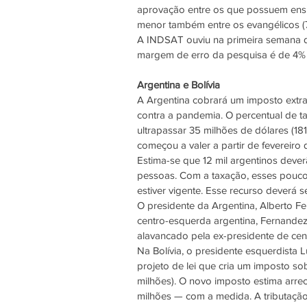
aprovação entre os que possuem ensi
menor também entre os evangélicos (72
A INDSAT ouviu na primeira semana d
margem de erro da pesquisa é de 4% 
Argentina e Bolívia
A Argentina cobrará um imposto extrao
contra a pandemia. O percentual de t
ultrapassar 35 milhões de dólares (18
começou a valer a partir de fevereiro 
Estima-se que 12 mil argentinos dever
pessoas. Com a taxação, esses poucos
estiver vigente. Esse recurso deverá se
O presidente da Argentina, Alberto Fe
centro-esquerda argentina, Fernandez 
alavancado pela ex-presidente de cent
Na Bolívia, o presidente esquerdista
projeto de lei que cria um imposto so
milhões). O novo imposto estima arre
milhões — com a medida. A tributação 