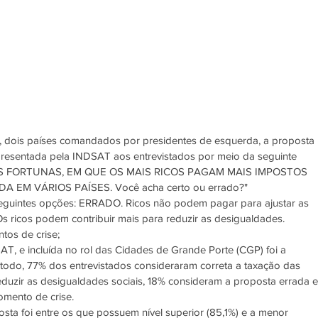
a, dois países comandados por presidentes de esquerda, a proposta 
presentada pela INDSAT aos entrevistados por meio da seguinte 
S FORTUNAS, EM QUE OS MAIS RICOS PAGAM MAIS IMPOSTOS 
 EM VÁRIOS PAÍSES. Você acha certo ou errado?"
eguintes opções: ERRADO. Ricos não podem pagar para ajustar as 
Os ricos podem contribuir mais para reduzir as desigualdades. 
os de crise; 
T, e incluída no rol das Cidades de Grande Porte (CGP) foi a 
 todo, 77% dos entrevistados consideraram correta a taxação das 
eduzir as desigualdades sociais, 18% consideram a proposta errada e
mento de crise. 
sta foi entre os que possuem nível superior (85,1%) e a menor 