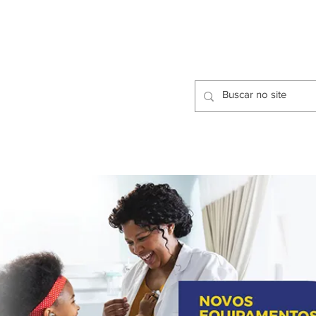
CIDADES
CPP
isfação dos Serviços Públicos
OMOS
METODOLOGIA
CIDADES
PRO