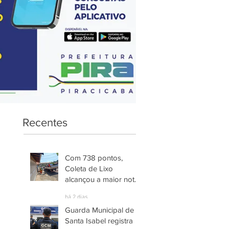
Recentes
Com 738 pontos,
Coleta de Lixo
alcançou a maior nota
entre os serviços
há 2 dias
avaliados em
Guarda Municipal de
Piracicaba
Santa Isabel registra