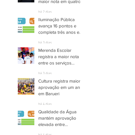
maior nota em quatro
anos nas pesquisas
há 2 dias
INDSAT
Iluminação Pública
avança 16 pontos e
completa três anos em
Alto Grau de
há 3 dias
Satisfação em
Merenda Escolar
Itaquaquecetuba
registra a maior nota
entre os serviços
públicos de Arujá
há 3 dias
Cultura registra maior
aprovação em um ano
em Barueri
há 4 dias
Qualidade da Água
mantém aprovação
elevada entre
moradores de Socorro