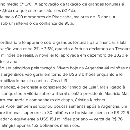
no médio (71,6%). A aprovação da taxação de grandes fortunas é 
,6%) do que entre os católicos (81,4%). 
e maio 600 moradores de Piracicaba, maiores de 16 anos. A 
sob um intervalo de confiança de 95%. 
rdinário e temporário sobre grandes fortunas para financiar a luta 
axação varia entre 2% e 3,5%, quando a fortuna declarada ao Tesour
1 milhões de reais). A nova lei foi aprovada em dezembro de 2020 e 
deste ano. 
ão ser atingidos pela taxação. Vivem hoje na Argentina 44 milhões d
 argentinos vão gerar em torno de US$ 3 bilhões enquanto a lei 
r utilizado na luta contra a Covid-19. 
rnandez, é peronista e considerado "amigo de Lula". Mais ligado à 
conquistou a vitória sobre o liberal e então presidente Maurício Macr
ro-esquerda e companheira de chapa, Cristina Kirchner.  
 Luis Arce, também sancionou poucas semanas após a Argentina, um 
bre fortunas superiores a 30 milhões de bolivianos (cerca de R$ 22,6
cadar o equivalente a US$ 15,1 milhões por ano — cerca de R$ 76 
atingirá apenas 152 bolivianos mais ricos. 