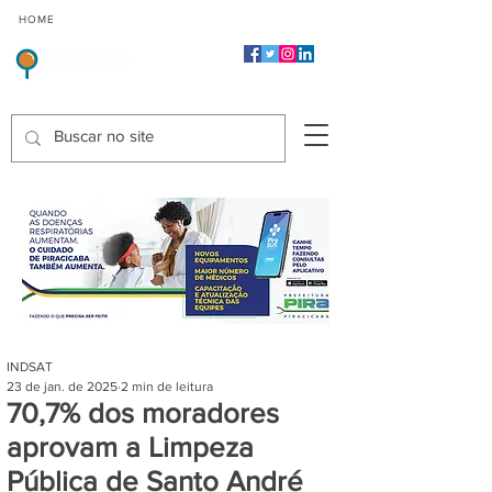
CMP
CPP
CGP
HOME
CIDADES
Indicadores de Satisfação dos Serviços Públicos
INDSAT
23 de jan. de 2025
2 min de leitura
70,7% dos moradores
aprovam a Limpeza
Pública de Santo André