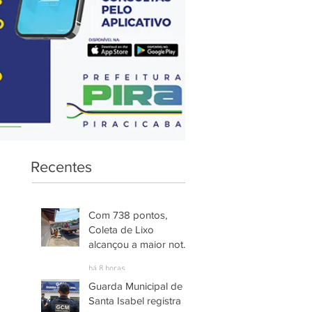
Recentes
Com 738 pontos,
Coleta de Lixo
alcançou a maior nota
entre os serviços
há 8 horas
avaliados em
Guarda Municipal de
Piracicaba
Santa Isabel registra