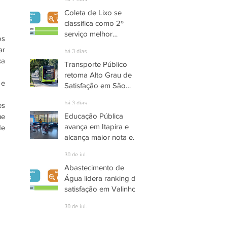
há 2 dias
Coleta de Lixo se
classifica como 2º
serviço melhor
s 
avaliado em Santana
r 
há 3 dias
de Parnaíba
a 
Transporte Público
retoma Alto Grau de
e 
Satisfação em São
José dos Campos
há 3 dias
s 
Educação Pública
e 
avança em Itapira e
e 
alcança maior nota em
quase três anos
30 de jul.
Abastecimento de
Água lidera ranking de
satisfação em Valinhos
30 de jul.