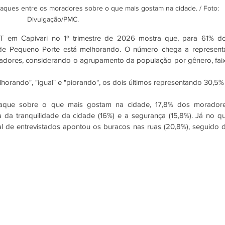
taques entre os moradores sobre o que mais gostam na cidade. / Foto: 
Divulgação/PMC.
T em Capivari no 1º trimestre de 2026 mostra que, para 61% do
de Pequeno Porte está melhorando. O número chega a representa
adores, considerando o agrupamento da população por gênero, faix
orando", "igual" e "piorando", os dois últimos representando 30,5% 
staque sobre o que mais gostam na cidade, 17,8% dos moradore
 da tranquilidade da cidade (16%) e a segurança (15,8%). Já no qu
l de entrevistados apontou os buracos nas ruas (20,8%), seguido d