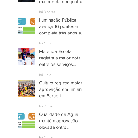
maior nota em quatro
anos nas pesquisas
há 8 horas
INDSAT
Iluminação Pública
avança 16 pontos e
completa três anos em
Alto Grau de
há 1 dia
Satisfação em
Merenda Escolar
Itaquaquecetuba
registra a maior nota
entre os serviços
públicos de Arujá
há 1 dia
Cultura registra maior
aprovação em um ano
em Barueri
há 2 dias
Qualidade da Água
mantém aprovação
elevada entre
moradores de Socorro