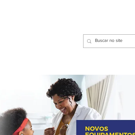
CIDADES
CPP
isfação dos Serviços Públicos
OMOS
METODOLOGIA
CIDADES
PRO