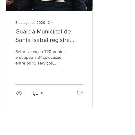
em Alto Grau...
6 de ago. de 2026
∙
2
min
Guarda Municipal de
Santa Isabel registra
maior nota em quatro
Setor alcançou 720 pontos
anos nas pesquisas
e ocupou a 3ª colocação
entre os 16 serviços
INDSAT
públicos avaliados na
cidade JUNHO DE 2026 -
CIDADE DE PEQUENO
PORTE Guarda está entre
os melhores serviços
3
0
avaliados na cidade, com
alta nos índices de
satisfação. / Foto:
Divulgação/PMSI. A maior
nota da Guarda Municipal
de Santa Isabel nos últimos
quatro anos foi registrada